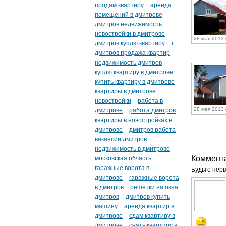
продам квартиру
аренда
помещений в дмитрове
дмитров недвижимость
новостройки в дмитрове
28 мая 2013 
дмитров куплю квартиру
г
дмитров продажа квартир
недвижимость дмитров
куплю квартиру в дмитрове
купить квартиру в дмитрове
квартиры в дмитрове
новостройки
работа в
28 мая 2013 
дмитрове
работа дмитров
квартиры в новостройках в
дмитрове
дмитров работа
вакансии дмитров
недвижимость в дмитрове
Коммент
московская область
гаражные ворота в
Будьте перв
дмитрове
гаражные ворота
в дмитров
решетки на окна
дмитров
дмитров купить
машину
аренда квартир в
дмитрове
сдам квартиру в
дмитрове
снять квартиру в