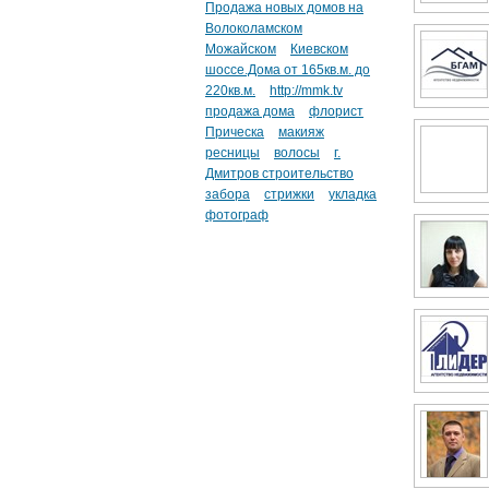
Продажа новых домов на
Волоколамском
Можайском
Киевском
шоссе.Дома от 165кв.м. до
220кв.м.
http://mmk.tv
продажа дома
флорист
Прическа
макияж
ресницы
волосы
г.
Дмитров строительство
забора
стрижки
укладка
фотограф