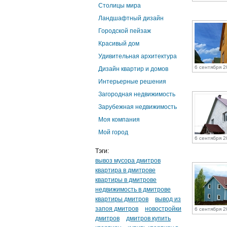
Столицы мира
Ландшафтный дизайн
Городской пейзаж
Красивый дом
Удивительная архитектура
6 сентября 2
Дизайн квартир и домов
Интерьерные решения
Загородная недвижимость
Зарубежная недвижимость
Моя компания
Мой город
6 сентября 2
Тэги:
вывоз мусора дмитров
квартира в дмитрове
квартиры в дмитрове
недвижимость в дмитрове
квартиры дмитров
вывод из
запоя дмитров
новостройки
6 сентября 2
дмитров
дмитров купить