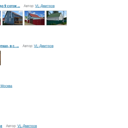
 9 соток ...
Автор:
VL-Дмитров
х, в с. ...
Автор:
VL-Дмитров
. Москва
се
Автор:
VL-Дмитров