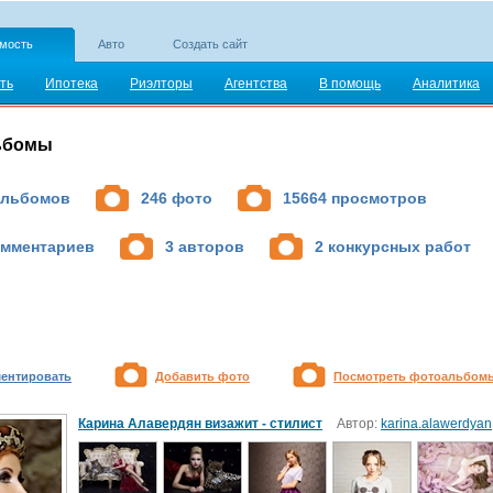
мость
Авто
Создать сайт
ть
Ипотека
Риэлторы
Агентства
В помощь
Аналитика
ьбомы
альбомов
246 фото
15664 просмотров
омментариев
3 авторов
2 конкурсных работ
ентировать
Добавить фото
Посмотреть фотоальбом
Карина Алавердян визажит - стилист
Автор:
karina.alawerdyan