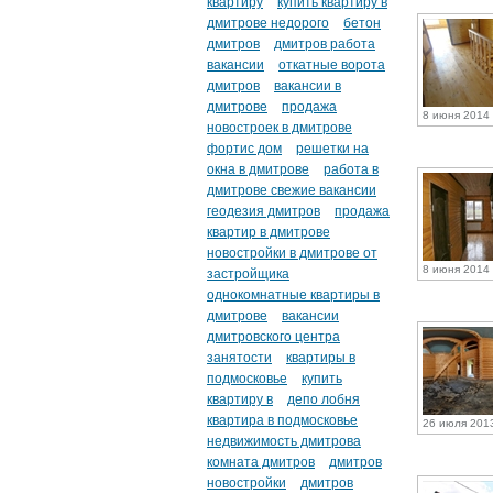
квартиру
купить квартиру в
дмитрове недорого
бетон
дмитров
дмитров работа
вакансии
откатные ворота
дмитров
вакансии в
дмитрове
продажа
8 июня 2014 
новостроек в дмитрове
фортис дом
решетки на
окна в дмитрове
работа в
дмитрове свежие вакансии
геодезия дмитров
продажа
квартир в дмитрове
новостройки в дмитрове от
8 июня 2014 
застройщика
однокомнатные квартиры в
дмитрове
вакансии
дмитровского центра
занятости
квартиры в
подмосковье
купить
квартиру в
депо лобня
квартира в подмосковье
26 июля 2013
недвижимость дмитрова
комната дмитров
дмитров
новостройки
дмитров