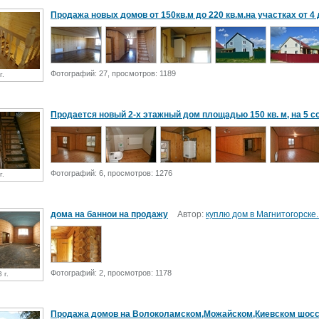
Продажа новых домов от 150кв.м до 220 кв.м.на участках от 4 до
Фотографий: 27, просмотров: 1189
г.
Продается новый 2-х этажный дом площадью 150 кв. м, на 5 сотка
Фотографий: 6, просмотров: 1276
г.
дома на баннои на продажу
Автор:
куплю дом в Магнитогорске
Фотографий: 2, просмотров: 1178
 г.
Продажа домов на Волоколамском,Можайском,Киевском шос