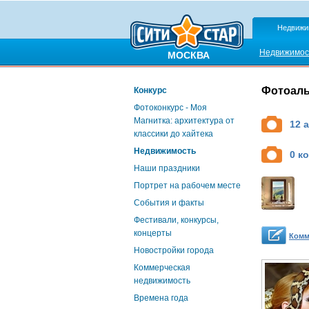
Недвижи
Недвижимос
МОСКВА
Фотоал
Конкурс
Фотоконкурс - Моя
Магнитка: архитектура от
12 
классики до хайтека
Недвижимость
0 к
Наши праздники
Портрет на рабочем месте
События и факты
Фестивали, конкурсы,
концерты
Комм
Новостройки города
Коммерческая
недвижимость
Времена года