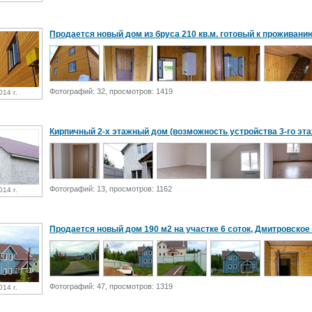
Продается новый дом из бруса 210 кв.м. готовый к проживанию.
Фотографий: 32, просмотров: 1419
014 г.
Кирпичный 2-х этажный дом (возможность устройства 3-го этажа)
Фотографий: 13, просмотров: 1162
014 г.
Продается новый дом 190 м2 на участке 6 соток, Дмитровское ш.
Фотографий: 47, просмотров: 1319
014 г.