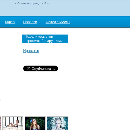
Сменить город
Вход
Карта
Новости
Фотоальбомы
Поделитесь этой
страничкой с друзьями
Нравится
ы