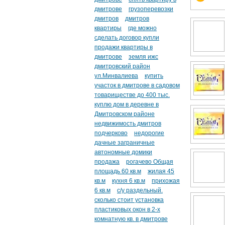
дмитрове
грузоперевозки
дмитров
дмитров
квартиры
где можно
сделать договор купли
продажи квартиры в
дмитрове
земля ижс
дмитровский район
ул.Минвалиева
купить
участок в дмитрове в садовом
товариществе до 400 тыс.
куплю дом в деревне в
Дмитровском районе
недвижимость дмитров
подчерково
недорогие
дачные заграничные
автономные домики
продажа
рогачево Общая
площадь 60 кв.м
жилая 45
кв.м
кухня 6 кв.м
прихожая
6 кв.м
с/у раздельный.
сколько стоит установка
пластиковых окон в 2-х
комнатную кв. в дмитрове